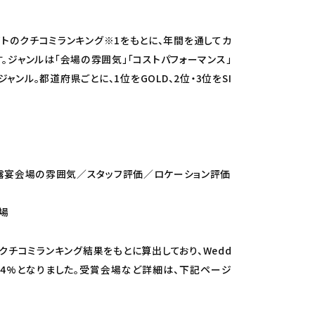
 Parkサイトのクチコミランキング※1をもとに、年間を通してカ
ジャンルは「会場の雰囲気」「コストパフォーマンス」
ャンル。都道府県ごとに、1位をGOLD、2位・3位をSI
露宴会場の雰囲気／スタッフ評価／ロケーション評価
場
の計24回のクチコミランキング結果をもとに算出しており、Wedd
Rが6.4%となりました。受賞会場など詳細は、下記ページ