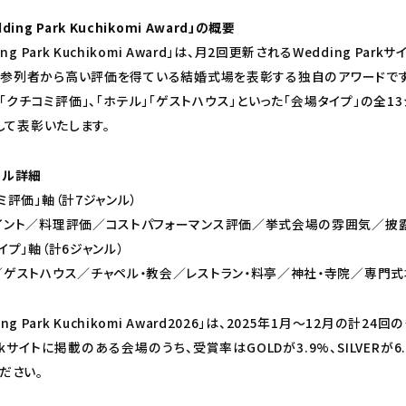
ding Park Kuchikomi Award」の概要
ing Park Kuchikomi Award」は、月2回更新されるWedding
や参列者から高い評価を得ている結婚式場を表彰する独自のアワードです。
「クチコミ評価」、「ホテル」「ゲストハウス」といった「会場タイプ」の全13ジ
として表彰いたします。
ンル詳細
ミ評価」軸（計7ジャンル）
イント／料理評価／コストパフォーマンス評価／挙式会場の雰囲気／披
イプ」軸（計6ジャンル）
／ゲストハウス／チャペル・教会／レストラン・料亭／神社・寺院／専門式
ing Park Kuchikomi Award2026」は、2025年1月～12月
Parkサイトに掲載のある会場のうち、受賞率はGOLDが3.9%、SILVE
ださい。