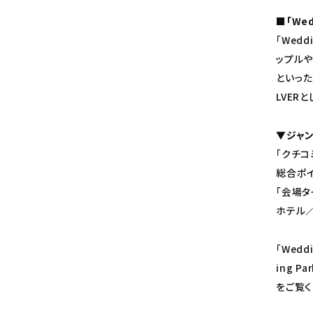
■「Wed
「Wedd
ップル
といった
LVER
▼ジャ
「クチコ
総合ポ
「会場タ
ホテル
「Wedd
ing 
をご覧く