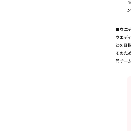
ン
■ウエ
ウエデ
とを目指
そのた
門チー