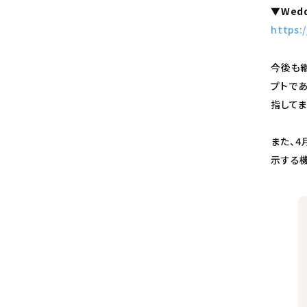
▼Wedd
https:
今後も継
プトで
指してま
また、4
示する