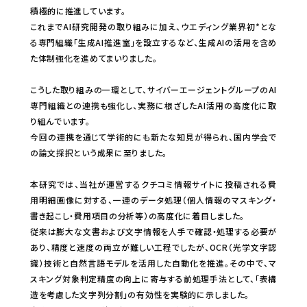
積極的に推進しています。
これまでAI研究開発の取り組みに加え、ウエディング業界初*とな
る専門組織「生成AI推進室」を設立するなど、生成AIの活用を含め
た体制強化を進めてまいりました。
こうした取り組みの一環として、サイバーエージェントグループのAI
専門組織との連携も強化し、実務に根ざしたAI活用の高度化に取
り組んでいます。
今回の連携を通じて学術的にも新たな知見が得られ、国内学会で
の論文採択という成果に至りました。
本研究では、当社が運営するクチコミ情報サイトに投稿される費
用明細画像に対する、一連のデータ処理（個人情報のマスキング・
書き起こし・費用項目の分析等）の高度化に着目しました。
従来は膨大な文書および文字情報を人手で確認・処理する必要が
あり、精度と速度の両立が難しい工程でしたが、OCR（光学文字認
識）技術と自然言語モデルを活用した自動化を推進。その中で、マ
スキング対象判定精度の向上に寄与する前処理手法として、「表構
造を考慮した文字列分割」の有効性を実験的に示しました。