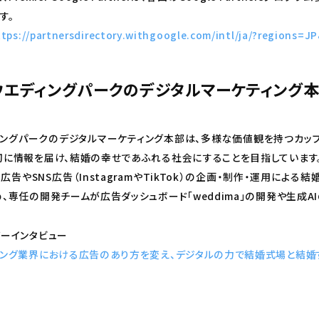
す。
tps://partnersdirectory.withgoogle.com/intl/ja/?regions=J
ウエディングパークのデジタルマーケティング
ィングパークのデジタルマーケティング本部は、多様な価値観を持つカッ
切に情報を届け、結婚の幸せであふれる社会にすることを目指しています
le広告やSNS広告（InstagramやTikTok）の企画・制作・運用に
、専任の開発チームが広告ダッシュボード「weddima」の開発や生成A
バーインタビュー
ィング業界における広告のあり方を変え、デジタルの力で結婚式場と結婚す