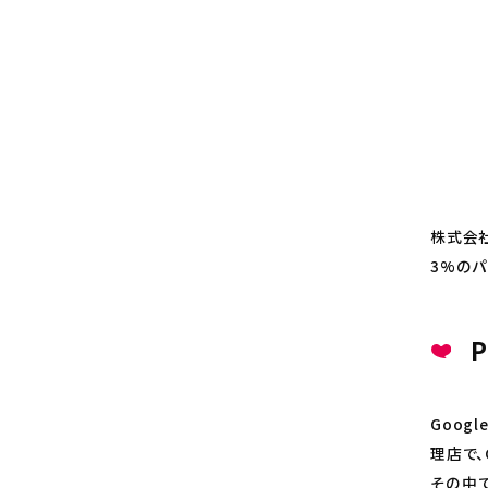
株式会社
3%のパ
P
Goog
理店で、
その中で