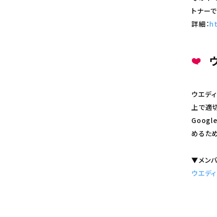
トナーで
詳細：
ht
ウエデ
上で適
Goog
めるため
▼メン
ウエデ