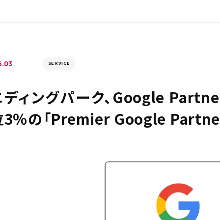
6.03
SERVICE
ディングパーク、Google Part
3％の「Premier Google Partn